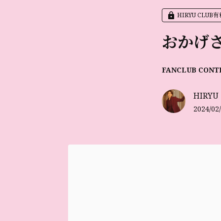
HIRYU CLU
おかげさま
FANCLUB CONT
HIRYU
2024/02/