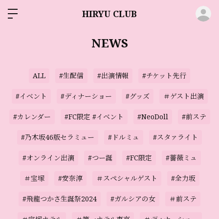
ロ
HIRYU CLUB
NEWS
ALL
#生配信
#出演情報
#チケット先行
#イベント
#ディナーショー
#グッズ
＃ゲスト出演
#カレンダー
#FC限定 #イベント
#NeoDoll
#前ステ
#乃木坂46版セラミュー
#ドルミュ
#スタァライト
#オンライン出演
#つー誕
#FC限定
#薔薇ミュ
＃宝塚
#安奈淳
＃スペシャルゲスト
#全力坂
#飛龍つかさ生誕祭2024
#ガルシアの女
＃前ステ