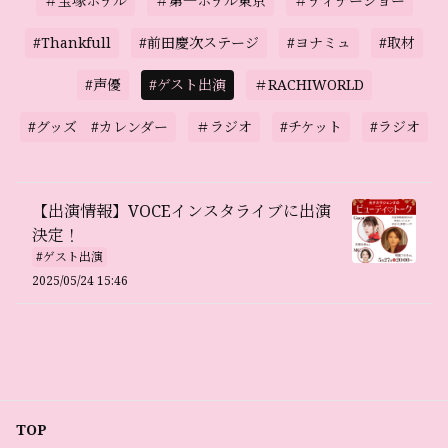
＃宝塚ホテル
＃第一ホテル東京
＃ディナーショー
#Thankfull
#前田慶次ステージ
#ヨナミュ
#取材
#声優
#ゲスト出演
＃RACHIWORLD
#グッズ #カレンダー
＃ラジオ
#チケット
#ラジオ
【出演情報】VOCEインスタライブに出演
決定！
#ゲスト出演
2025/05/24 15:46
TOP