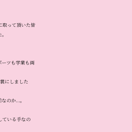
に取って頂いた皆
た。
ポーツも学業も両
衣裳にしました
前なのか…。
している手なの