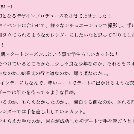
ays〜』
初となるデザインプロデュースをさせて頂きました！
やイベントに合わせて、様々なシチュエーションで撮影し、手
掻き立てられるようなカレンダーにしたいなと思って作りまし
月！
学期スタートシーズン…という事で学生らしいカットに！
をつけているところから…少し不良な少年なのか、それともス
生なのか…始業式の行き道なのか、帰り道なのか…。
タインデーにちなんで、赤いコートでデートに出かけるような
ダーでは誰かを待ってるような目線。
いるのか、もらえなかったのか…。告白する前なのか、される
レンダーでは手を差し出しているカット。
をもらえた手なのか、告白が成功した初デートで手を繋ごうと