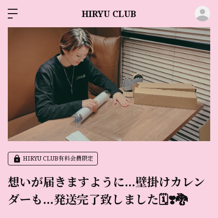
ロ
HIRYU CLUB
HIRYU CLUB有料会員限定
想いが届きますように…壁掛けカレン
ダーも…発送完了致しました🗓❣️🐉