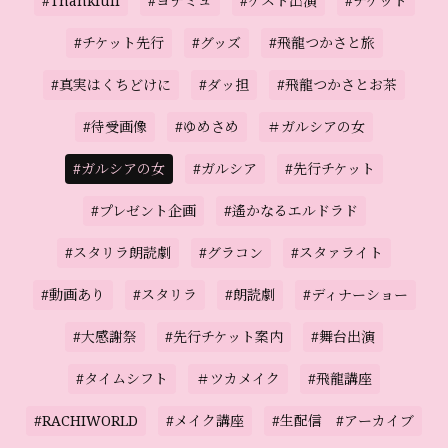
#Thankfull
#ヨナミュ
#ゲスト出演
#チケット
#チケット先行
#グッズ
#飛龍つかさと旅
#真実はくちどけに
#ダッ担
#飛龍つかさとお茶
#待受画像
#ゆめさめ
＃ガルシアの女
#ガルシアの女
#ガルシア
#先行チケット
#プレゼント企画
#遙かなるエルドラド
#スタリラ朗読劇
#グラコン
#スタァライト
#動画あり
#スタリラ
#朗読劇
#ディナーショー
#大感謝祭
#先行チケット案内
#舞台出演
#タイムシフト
＃ツカメイク
#飛龍講座
#RACHIWORLD
#メイク講座
#生配信 #アーカイブ