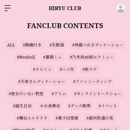
ロ
HIRYU CLUB
FANCLUB CONTENTS
ALL
#動画付き
#生配信
#飛龍つかさディナーショー
#NeoDoll
#薔薇ミュ
#乃木坂46版セラミュー
#ドルミュ
#ニコ生
#前ステ
#天寿さんディナーショー
#ファンミーティング
#彼女のいない教室
#アトム
#オンライントークショー
#誕生日会
＃お食事会
#グッズ販売
#イベント
#舞台エルドラド
#東少白雪姫
#銀河鉄道の夜