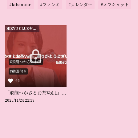
#kitsonme
#ファンミ
#カレンダー
#オフショット
HIRYU CLUB有料会員限定
#飛龍つかさとお茶
#動画付き
66
「飛龍つかさとお茶Vol.1」ありがとうございました‼️動画4つ付き。
2025/11/24 22:18