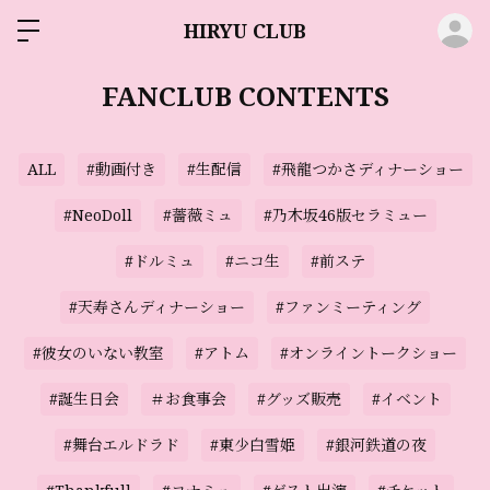
ロ
HIRYU CLUB
FANCLUB CONTENTS
ALL
#動画付き
#生配信
#飛龍つかさディナーショー
#NeoDoll
#薔薇ミュ
#乃木坂46版セラミュー
#ドルミュ
#ニコ生
#前ステ
#天寿さんディナーショー
#ファンミーティング
#彼女のいない教室
#アトム
#オンライントークショー
#誕生日会
＃お食事会
#グッズ販売
#イベント
#舞台エルドラド
#東少白雪姫
#銀河鉄道の夜