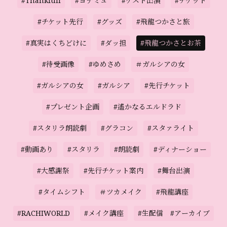
#Thankfull
#ヨナミュ
#ゲスト出演
#チケット
#チケット先行
#グッズ
#飛龍つかさと旅
#真実はくちどけに
#ダッ担
#飛龍つかさとお茶
#待受画像
#ゆめさめ
＃ガルシアの女
#ガルシアの女
#ガルシア
#先行チケット
#プレゼント企画
#遙かなるエルドラド
#スタリラ朗読劇
#グラコン
#スタァライト
#動画あり
#スタリラ
#朗読劇
#ディナーショー
#大感謝祭
#先行チケット案内
#舞台出演
#タイムシフト
＃ツカメイク
#飛龍講座
#RACHIWORLD
#メイク講座
#生配信 #アーカイブ